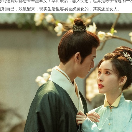
恶到连观众都想替宋墨弑父！幸而最后，恶人受惩，也算是敢于僭越的一
红利而已，戏散醒来，现实生活里容易被妖魔化的，其实还是女人。