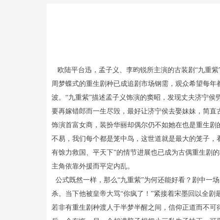
欧陆平台迅，孟子义、李昀锐所主演的古装剧“九重紫”
周梦蝶式的重生剧种已成追剧市场钢需，观众希望每年
波。“九重紫”描述孟子义饰演的窦昭，发现丈夫济宁
要再嫁错郎而一生尽毁，最好让济宁侯去娶妹妹，简直古
饰演首富女商，装扮华丽却偶尔仍不如她在也是重生剧的
不易，我们每个都是笼中鸟，这世道就是最大的笼子，
有馀力救国、平天下”的情节进展也已成为古偶重生剧
主角依靠外援而平定内乱。
公式既然一样，那么“九重紫”为何还能好看？剧中一
杀。当下他被皇帝大骂“你疯了！”紧接着宋墨回以全剧
若非有重生剧种渡人于半梦半醒之间，信仰正道而不可