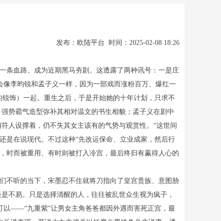
发布：欧陆平台 时间：2025-02-08 18:26
出一条血路、成为近期黑马夯剧。这透露了两种讯号：一是庄
会像李昀锐和孟子义一样，因为一部戏而涨粉百万、爆红一
昀锐饰）一起。重生之后，于是开始她的十年计划，只求不
，强势霸气造型弥补其相对温文的书生相貌；孟子义在剧中
相符人设撑着，仍不失其女主该有的气势与观赏性。“这世间
还是在说现代。不过这种“先改运保命、立业成家，然后行
臣，时而被重用、有时则被打入冷宫，最后终归有赢得人心的
臣们不听的当下，宋墨忍不住就将刀指向了皇宫贵族、意图胁
最是不易。只是选择清醒的人，往往被乱世众生视为疯子，
以——“九重紫”让男女主角爸爸都因外遇而害死正宫，最