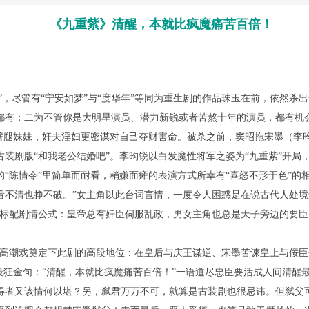
《九重紫》清醒，本就比疯魔痛苦百倍！
，尽管有“宁安如梦”与“度华年”等同为重生剧的作品珠玉在前，依然杀
都有；二为不管你是大明星演员、潜力新锐或者苦熬十年的演员，都有机
侯劈腿妹妹，奸夫淫妇更密谋对自己夺财害命。被杀之前，窦昭拖宋墨（李
装剧版“和我老公结婚吧”。李昀锐以白发魔性将军之姿为“九重紫”开局
“陈情令”里简单而耐看，稍嫌面瘫的表演方式所幸有“喜怒不形于色”的
看不清也挣不破。”女主角以此台词言情，一度令人困惑是在说古代人处境
的标配剧情公式：皇帝总有奸臣伺服乱政，男女主角也总是天子旁边的要
场高潮戏奠定下此剧的高段地位：在皇后与庆王谋逆、宋墨苦谏皇上与佞
最狂金句：“清醒，本就比疯魔痛苦百倍！”一语道尽忠臣要活成人间清醒
得者又该情何以堪？另，弑君万万不可，就算是古装剧也很忌讳。但弑父可