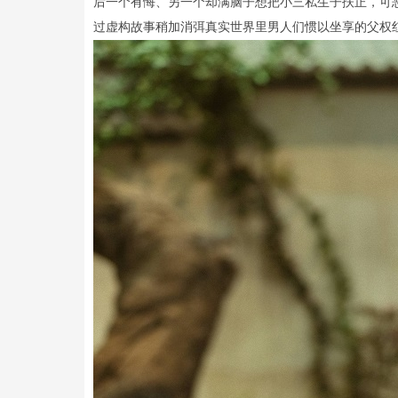
后一个有悔、另一个却满脑子想把小三私生子扶正，可
过虚构故事稍加消弭真实世界里男人们惯以坐享的父权