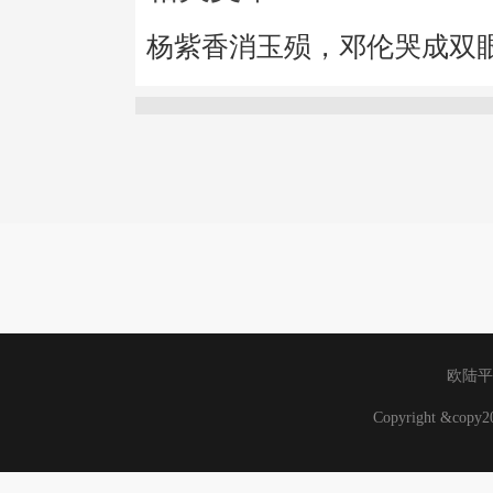
杨紫香消玉殒，邓伦哭成双
欧陆平
Copyright &cop