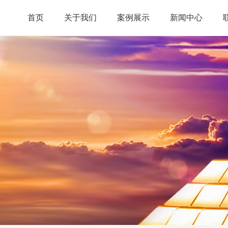
首页
关于我们
案例展示
新闻中心