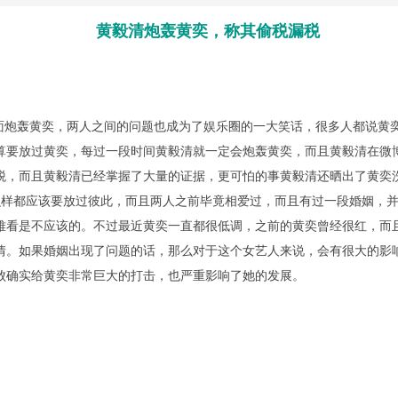
黄毅清炮轰黄奕，称其偷税漏税
炮轰黄奕，两人之间的问题也成为了娱乐圈的一大笑话，很多人都说黄
算要放过黄奕，每过一段时间黄毅清就一定会炮轰黄奕，而且黄毅清在微
税，而且黄毅清已经掌握了大量的证据，更可怕的事黄毅清还晒出了黄奕
都应该要放过彼此，而且两人之前毕竟相爱过，而且有过一段婚姻，并
难看是不应该的。不过最近黄奕一直都很低调，之前的黄奕曾经很红，而
情。如果婚姻出现了问题的话，那么对于这个女艺人来说，会有很大的影
败确实给黄奕非常巨大的打击，也严重影响了她的发展。