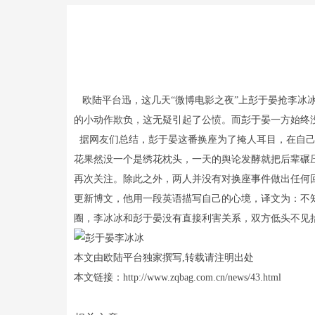
欧陆平台迅，这几天“微博电影之夜”上彭于晏抢李冰
的小动作欺负，这无疑引起了公愤。而彭于晏一方始终
据网友们总结，彭于晏这番换座为了掩人耳目，在自己
花果然没一个是绣花枕头，一天的舆论发酵就把后辈碾
再次关注。除此之外，两人并没有对换座事件做出任何回
更新博文，他用一段英语描写自己的心境，译文为：不知
圈，李冰冰和彭于晏没有直接利害关系，双方低头不见
本文由欧陆平台独家撰写,转载请注明出处
本文链接：http://www.zqbag.com.cn/news/43.html