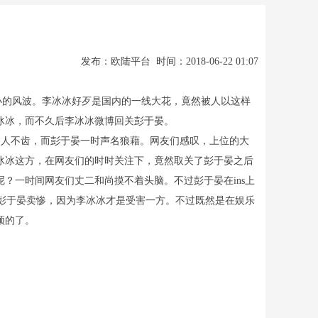
发布：欧陆平台 时间：2018-06-22 01:07
小的风波。李冰冰好歹是国内的一线大花，竟然被人以这样
冰冰，而不久后李冰冰微博回关彭于晏。
人不齿，而彭于晏一时声名狼藉。网友们感叹，上位的大
冰冰这方，在网友们的时时关注下，竟然取关了彭于晏之后
？一时间网友们丈二和尚摸不着头脑。不过彭于晏在ins上
责彭于晏卖惨，因为李冰冰才是受害一方。不过既然是在娱乐
须的了。