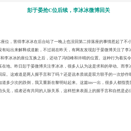
彭于晏抢C位后续，李冰冰微博回关
冰座位，害得李冰冰在后台站了一晚上也没回第二排落座的事情惹起了不
没有站出来解释或道歉，不过就在昨天，有网友发现彭于晏微博关注了李
和李冰冰的座位互换之后，还动了冯绍峰和许晴的位置。这种行为着实令
压在地。昨日彭于晏微博关注李冰冰，很多人认为这是求和的举动。而李
应。这难道是两人握手言和了吗？还是说本质就是双方联手的一次炒作呢
道多少次的跌倒，我又重新在黎明站起来。这篇ins一出，很多人都指
抬头见，或者还有共同的人脉关系，这样想来表面上的握手言和自然是必