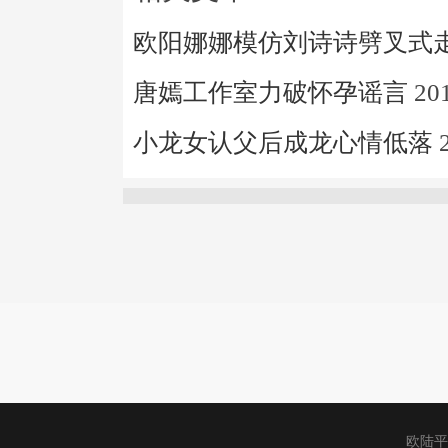
欧阳娜娜模仿刘诗诗劈叉式
唐嫣工作室力破怀孕谣言
20
小龙女认父后成龙心情低落
欧陆平