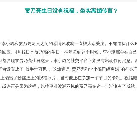
贾乃亮生日没有祝福，坐实离婚传言？
李小璐和贾乃亮两人之间的感情风波就一直被大众关注。不知道从什么
的回应。4月12日是贾乃亮的生日，往年每到这个时候，李小璐都会在自
家都发现在贾乃亮生日这天，李小璐的社交平台上并没有出现任何消息。两
台设置成了“仅半年可见”。这难道是“贾乃亮和李小璐已经离婚”的征兆
上晒出了粉丝送上的祝福照片，当时他正在参加一个节目的录制。祝福照
，或许正是因为这样，以往事业波澜不惊的贾乃亮在这一年渐渐有了成就