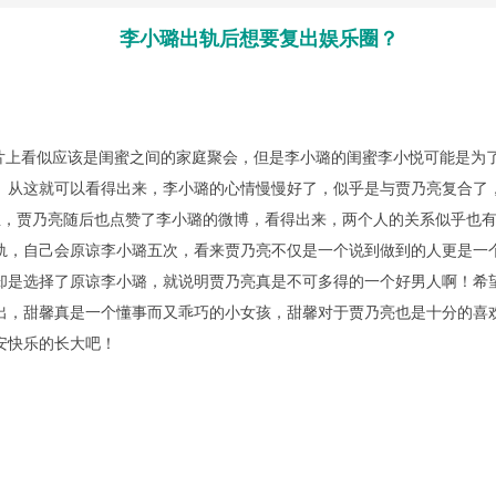
李小璐出轨后想要复出娱乐圈？
上看似应该是闺蜜之间的家庭聚会，但是李小璐的闺蜜李小悦可能是为
。从这就可以看得出来，李小璐的心情慢慢好了，似乎是与贾乃亮复合了
生，贾乃亮随后也点赞了李小璐的微博，看得出来，两个人的关系似乎也
轨，自己会原谅李小璐五次，看来贾乃亮不仅是一个说到做到的人更是一
却是选择了原谅李小璐，就说明贾乃亮真是不可多得的一个好男人啊！希
出，甜馨真是一个懂事而又乖巧的小女孩，甜馨对于贾乃亮也是十分的喜
安快乐的长大吧！