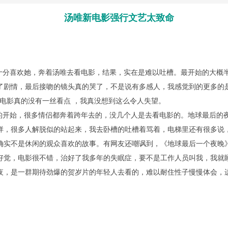
汤唯新电影强行文艺太致命
分喜欢她，奔着汤唯去看电影，结果，实在是难以吐槽。最开始的大概
了剧情，最后接吻的镜头真的哭了，不是说有多感人，我感觉到的更多的
这部电影真的没有一丝看点 ，我真没想到这么令人失望。
19的开始，很多情侣都奔着跨年去的，没几个人是去看电影的。地球最后
样，很多人解脱似的站起来，我去卧槽的吐槽着骂着，电梯里还有很多说
确实不是休闲的观众喜欢的故事。有网友还嘲讽到，《地球最后一个夜晚
好觉，电影很不错，治好了我多年的失眠症，要不是工作人员叫我，我就
夜，是一群期待劲爆的贺岁片的年轻人去看的，难以耐住性子慢慢体会，