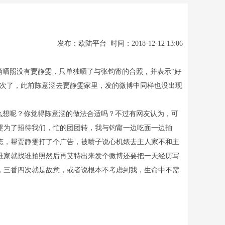
发布：欧陆平台 时间：2018-12-12 13:06
晒照没有贾静雯，只单独晒了与张钧甯的合照，并表示“好
一次了，此前陈意涵去贾静雯家里，发的微博中同样也没出现
么想呢？你觉得陈意涵的做法合适吗？不过有网友认为，可
雯为了招待我们，忙的团团转，我与钧甯一边吃面一边拍
态，帮贾静雯打了个广告，被喷子说心机婊去主人家不和主
谁家就找谁拍照然后再艾特出来发个微博还要把一天经历写
，三番四次就是故意，或者说根本不考虑到我，生命中不需