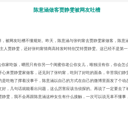
陈意涵做客贾静雯被网友吐槽
，被网友吐槽不懂规矩。昨天，陈意涵与张钧甯去贾静雯家做客，陈意涵
女主人贾静雯，还好张钧甯情商高转发时特别艾特贾静雯。这已经不是第
你家吃饭，晒照只有你另一个闺蜜你老公你女儿，唯独没有你，你会怎
开心来贾静雯家做客，还见到了张钧甯，吃到了好吃的面条，辛苦我们静
的是吃饱了撑着没事干，陈意涵以自己的方式在自己的微博里面发了个动
文好，几句话就能看出问题，这么厉害应该当侦探的。再说了一定要去了
贾静雯，我不会再跟陈意涵这种女生有什么接触，一次可以说无辜不懂事