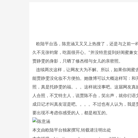
欧陆平台迅，陈意涵又又又上热搜了，还是与之前一样
久不见张钧甯，吃面很开心。”并没特意提到好闺蜜兼
贾静雯的身影，只晒了修杰楷与女儿的亲密照。
连续两次这样，让网友大为不解。所以，如果你闺蜜去
能贾静雯没化妆不方便拍。她微博可以大概这样写：和
照，真是托静雯的福。。。这样就没事吧。这届网友真
人合照，不艾特主人，说贾陈不合，笑出声，就你们语
成日记才叫真友谊是吧。。。。不过也有人认为，我是
要出现不考虑你感受的人，都是相互的。
本文由欧陆平台独家撰写,转载请注明出处