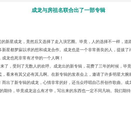
成龙与房祖名联合出了一部专辑
的新星成龙，竟然后又选择了走入演艺圈。毕竟，人的选择不一样，道
多新星都梦寐以求的想和成龙合作。成龙也是一个非常善良的人，提拔了
，成龙也死非常有才华的一个人啊！
回来了，受到了无数人的欢呼。成龙出的新专辑，花费了三年的时候，毕
监，看来有其父必有其儿啊。在新专辑的发表会上，邀请了许多明星大腕
！而出了新专辑的成龙，心情非常的好，还当众哼唱自己所创作歌曲。成
常的期待，毕竟成龙这么有才华，写出来的东西也一定不同凡响。我们期