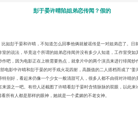
彭于晏许晴陷姐弟恋传闻？假的
比如彭于晏和许晴，不知道怎么回事他俩就被谣传是一对姐弟恋了。日
作室的说法，毕竟这个所谓的姐弟恋传闻并没有多少人知道，工作室突如
炒作吧，因为电影正在上映需要热点，就拿片中的两个演员来进行绯闻炒
部电影中许晴和彭于晏的对手戏火花四射，高颜值的二人搭档而成了“姜
保养特别好，看起来仍像一个少女一般清甜可人，很多人都不由得对许晴
言来源之一吧。有些人还截图了许晴看彭于晏时含情脉脉的双眼，以此来
晴看所有人都是那样的眼神，她就是一个柔媚的不老女神。