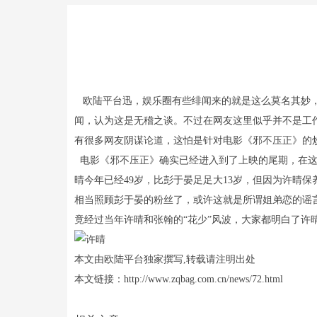
欧陆平台迅，娱乐圈有些绯闻来的就是这么莫名其妙，
闻，认为这是无稽之谈。不过在网友这里似乎并不是工
有很多网友阴谋论道，这怕是针对电影《邪不压正》的
电影《邪不压正》确实已经进入到了上映的尾期，在这
晴今年已经49岁，比彭于晏足足大13岁，但因为许晴
相当照顾彭于晏的粉丝了，或许这就是所谓姐弟恋的谣
竟经过当年许晴和张翰的“花少”风波，大家都明白了许
本文由欧陆平台独家撰写,转载请注明出处
本文链接：http://www.zqbag.com.cn/news/72.html