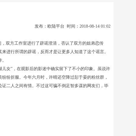
发布：欧陆平台 时间：2018-08-14 01:02
前，双方工作室进行了辟谣澄清，否认了双方的姐弟恋传
其来进行所谓的辟谣，反而才是让更多人知道了这个谣言。
作。
湖儿女”，在观影后的影迷中确实留下了不小的印象。虽说许
的美纷纷折服。今年六月时，许晴还空降过彭于晏的粉丝群，
论证二人之间有情。不过这可骗不倒足智多谋的网友们，毕