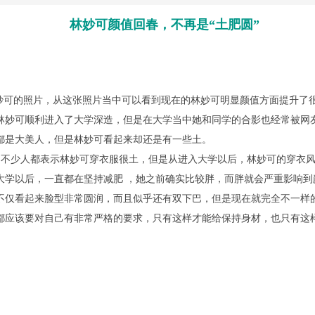
林妙可颜值回春，不再是“土肥圆”
可的照片，从这张照片当中可以看到现在的林妙可明显颜值方面提升了
林妙可顺利进入了大学深造，但是在大学当中她和同学的合影也经常被网
都是大美人，但是林妙可看起来却还是有一些土。
少人都表示林妙可穿衣服很土，但是从进入大学以后，林妙可的穿衣风
大学以后，一直都在坚持减肥 ，她之前确实比较胖，而胖就会严重影响到
不仅看起来脸型非常圆润，而且似乎还有双下巴，但是现在就完全不一样
都应该要对自己有非常严格的要求，只有这样才能给保持身材，也只有这