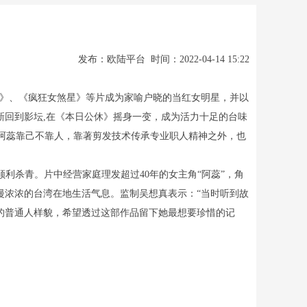
发布：欧陆平台 时间：2022-04-14 15:22
档案》、《疯狂女煞星》等片成为家喻户晓的当红女明星，并以
新回到影坛,在《本日公休》摇身一变，成为活力十足的台味
“阿蕊靠己不靠人，靠著剪发技术传承专业职人精神之外，也
利杀青。片中经营家庭理发超过40年的女主角“阿蕊”，角
漫浓浓的台湾在地生活气息。监制吴想真表示：“当时听到故
的普通人样貌，希望透过这部作品留下她最想要珍惜的记