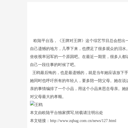
欧陆平台迅，《王牌对王牌》这个综艺节目总会想出一
自己遗憾的地方，几季下来，也攒足了很多观众的泪水
坐收视率冠军的一个原因吧。在最近一期里，很多人都
自己一段往事的时候了吧。
王鸥最后悔的，也是最遗憾的，就是当年她应该放下手
她同时也呼吁所有的年轻人，要多陪一陪父母。她在说
亲的事情编排了一个小品，用这个小品来思念母亲。她
对父母最大的孝顺。
本文由欧陆平台独家撰写,转载请注明出处
本文链接：http://www.zqbag.com.cn/news/127.html